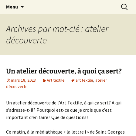
Le blog de Sophie A
Aller
Recherc
filsetcrayons
Menu
au
contenu
Archives par mot-clé : atelier
découverte
Un atelier découverte, à quoi ça sert?
mars 18, 2023
Art textile
art textile
,
atelier
découverte
Un atelier découverte de l’Art Textile, à qui ça sert? A qui
s’adresse-t-il? Pourquoi est-ce que je crois que c’est
important d’en faire? Que de questions!
Ce matin, à la médiathèque « la lettre i » de Saint Georges