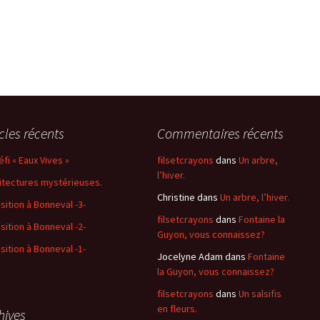
icles récents
Commentaires récents
éfi « Eaux Vives »
filsetcrayons
dans
Un arbre,
l’hiver.
itectures mystérieuses.
Christine
dans
Un arbre, l’hiver.
sition à Bonneval -3-
filsetcrayons
dans
Fontaine la
sition à Bonneval -2-
Guyon, vous connaissez?
sition à Bonneval -1-
Jocelyne Adam
dans
Fontaine
la Guyon, vous connaissez?
filsetcrayons
dans
Un salsifis
en fleurs.
hives