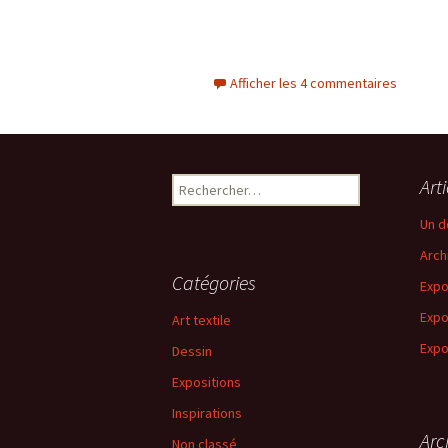
Afficher les 4 commentaires
Rechercher :
Art
Un d
Arch
Catégories
Expo
Expo
Art textile
Expo
Dessin
Expositions
Inspirations
Arc
Non classé