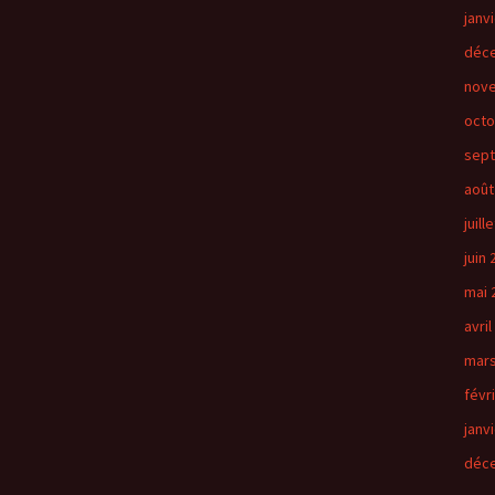
janv
déc
nov
octo
sep
août
juill
juin
mai 
avril
mars
févr
janv
déc