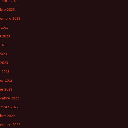
embre 2023
bre 2023
tembre 2023
 2023
et 2023
 2023
2023
 2023
 2023
ier 2023
ier 2023
embre 2022
embre 2022
bre 2022
tembre 2022