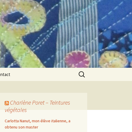
Rechercher :
ntact
Charlène Poret – Teintures
végétales
Carlotta Nanut, mon élève italienne, a
obtenu son master