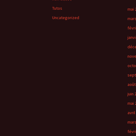
Tutos
mai 
Uncategorized
mars
févr
janv
déc
nov
octo
sep
août
juin
mai 
avril
mars
févr