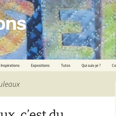
ons
Inspirations
Expositions
Tutos
Qui suis-je ?
Co
ouleaux
ux, c’est du