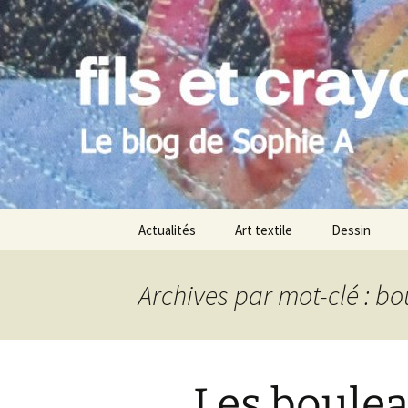
Le blog de Sophie A
Aller
au
contenu
filsetcray
Actualités
Art textile
Dessin
Archives par mot-clé : b
Les boulea