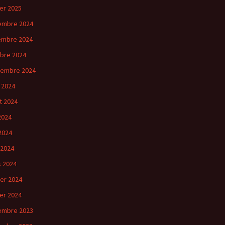
ier 2025
embre 2024
embre 2024
bre 2024
tembre 2024
 2024
et 2024
 2024
2024
 2024
 2024
ier 2024
ier 2024
embre 2023