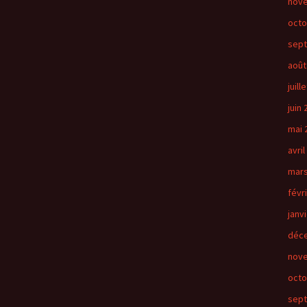
nov
octo
sep
août
juill
juin
mai 
avril
mars
févr
janv
déc
nov
octo
sep