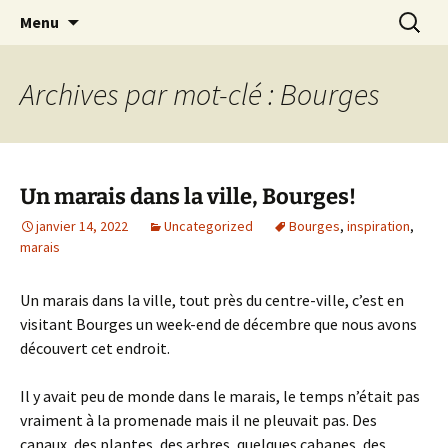
Le blog de Sophie A
Aller
Recherc
filsetcrayons
Menu
au
contenu
Archives par mot-clé : Bourges
Un marais dans la ville, Bourges!
janvier 14, 2022
Uncategorized
Bourges
,
inspiration
,
marais
Un marais dans la ville, tout près du centre-ville, c’est en
visitant Bourges un week-end de décembre que nous avons
découvert cet endroit.
Il y avait peu de monde dans le marais, le temps n’était pas
vraiment à la promenade mais il ne pleuvait pas. Des
canaux, des plantes, des arbres, quelques cabanes, des