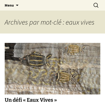
Le blog de Sophie A
Aller
Recherc
filsetcrayons
Menu
au
contenu
Archives par mot-clé : eaux vives
Un défi « Eaux Vives »