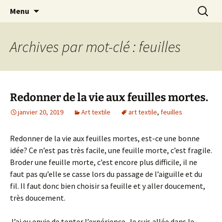
Le blog de Sophie A
Aller
Recherc
filsetcrayons
Menu
au
contenu
Archives par mot-clé : feuilles
Redonner de la vie aux feuilles mortes.
janvier 20, 2019
Art textile
art textile
,
feuilles
Redonner de la vie aux feuilles mortes, est-ce une bonne
idée? Ce n’est pas très facile, une feuille morte, c’est fragile.
Broder une feuille morte, c’est encore plus difficile, il ne
faut pas qu’elle se casse lors du passage de l’aiguille et du
fil. Il faut donc bien choisir sa feuille et y aller doucement,
très doucement.
J’ai eu envie de tenter l’expérience. Je suis allée dans le