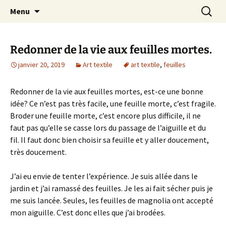
Le blog de Sophie A
Aller
Recherc
filsetcrayons
Menu
au
contenu
Redonner de la vie aux feuilles mortes.
janvier 20, 2019
Art textile
art textile
,
feuilles
Redonner de la vie aux feuilles mortes, est-ce une bonne
idée? Ce n’est pas très facile, une feuille morte, c’est fragile.
Broder une feuille morte, c’est encore plus difficile, il ne
faut pas qu’elle se casse lors du passage de l’aiguille et du
fil. Il faut donc bien choisir sa feuille et y aller doucement,
très doucement.
J’ai eu envie de tenter l’expérience. Je suis allée dans le
jardin et j’ai ramassé des feuilles. Je les ai fait sécher puis je
me suis lancée. Seules, les feuilles de magnolia ont accepté
mon aiguille. C’est donc elles que j’ai brodées.