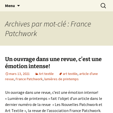
Le blog de Sophie A
Aller
Recherc
filsetcrayons
Menu
au
contenu
Archives par mot-clé : France
Patchwork
Un ouvrage dans une revue, c’est une
émotion intense!
mars 13, 2021
Art textile
art textile
,
article d'une
revue
,
France Patchwork
,
lumières de printemps
Un ouvrage dans une revue, c’est une émotion intense!
« Lumières de printemps » fait l’objet d’un article dans le
dernier numéro de la revue » Les Nouvelles Patchwork et
Art Textile », la revue de l’association France Patchwork.