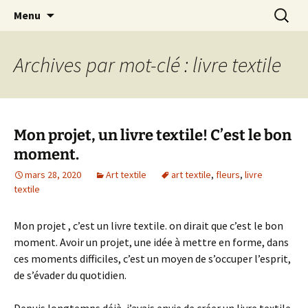
Le blog de Sophie A
Aller
Recherc
filsetcrayons
Menu
au
contenu
Archives par mot-clé : livre textile
Mon projet, un livre textile! C’est le bon
moment.
mars 28, 2020
Art textile
art textile
,
fleurs
,
livre
textile
Mon projet , c’est un livre textile. on dirait que c’est le bon
moment. Avoir un projet, une idée à mettre en forme, dans
ces moments difficiles, c’est un moyen de s’occuper l’esprit,
de s’évader du quotidien.