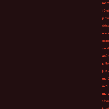
mars
févr
janv
déc
nov
octo
sep
août
juill
juin
mai 
avril
mars
févr
janv