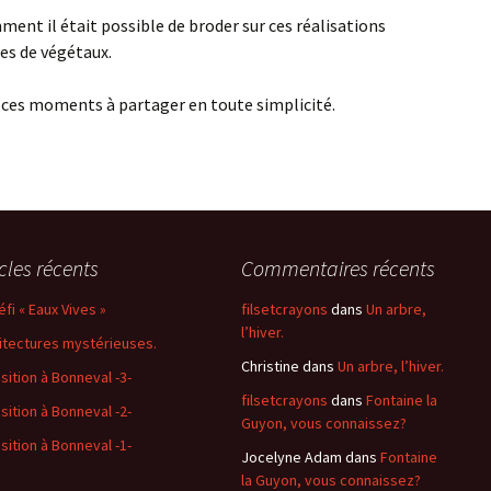
mment il était possible de broder sur ces réalisations
es de végétaux.
, ces moments à partager en toute simplicité.
icles récents
Commentaires récents
éfi « Eaux Vives »
filsetcrayons
dans
Un arbre,
l’hiver.
itectures mystérieuses.
Christine
dans
Un arbre, l’hiver.
sition à Bonneval -3-
filsetcrayons
dans
Fontaine la
sition à Bonneval -2-
Guyon, vous connaissez?
sition à Bonneval -1-
Jocelyne Adam
dans
Fontaine
la Guyon, vous connaissez?