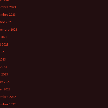
embre 2023
embre 2023
bre 2023
tembre 2023
 2023
et 2023
 2023
2023
 2023
 2023
ier 2023
ier 2023
embre 2022
embre 2022