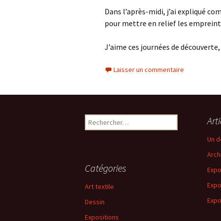
Dans l’après-midi, j’ai expliqué co
pour mettre en relief les empreint
J’aime ces journées de découverte
Laisser un commentaire
Rechercher :
Art
Un d
Arch
Catégories
Expo
Expo
Art textile
Expo
Dessin
Expositions