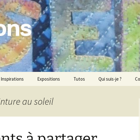
ons
Inspirations
Expositions
Tutos
Qui suis-je ?
Co
inture au soleil
ts à partager.