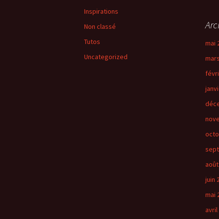
Inspirations
Arc
Non classé
Tutos
mai 
Uncategorized
mars
févr
janv
déc
nov
octo
sep
août
juin
mai 
avril