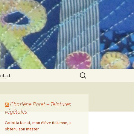
Rechercher :
ntact
Charlène Poret – Teintures
végétales
Carlotta Nanut, mon élève italienne, a
obtenu son master