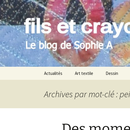
Le blog de Sophie A
Aller
au
contenu
filsetcray
Actualités
Art textile
Dessin
Archives par mot-clé : pe
Des momen