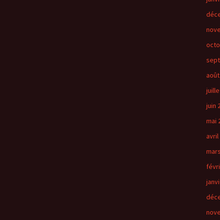
déc
nov
octo
sep
août
juill
juin
mai 
avril
mars
févr
janv
déc
nov