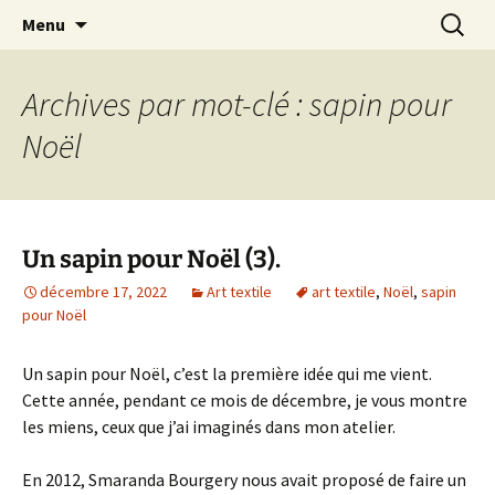
Le blog de Sophie A
Aller
Recherc
filsetcrayons
Menu
au
contenu
Archives par mot-clé : sapin pour
Noël
Un sapin pour Noël (3).
décembre 17, 2022
Art textile
art textile
,
Noël
,
sapin
pour Noël
Un sapin pour Noël, c’est la première idée qui me vient.
Cette année, pendant ce mois de décembre, je vous montre
les miens, ceux que j’ai imaginés dans mon atelier.
En 2012, Smaranda Bourgery nous avait proposé de faire un