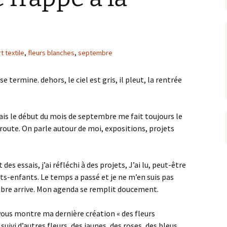
rt textile
,
fleurs blanches
,
septembre
e termine. dehors, le ciel est gris, il pleut, la rentrée
 mais le début du mois de septembre me fait toujours le
 route. On parle autour de moi, expositions, projets
 des essais, j’ai réfléchi à des projets, J’ai lu, peut-être
its-enfants. Le temps a passé et je ne m’en suis pas
mbre arrive. Mon agenda se remplit doucement.
 vous montre ma dernière création « des fleurs
suivi d’autres fleurs, des jaunes, des roses, des bleus…