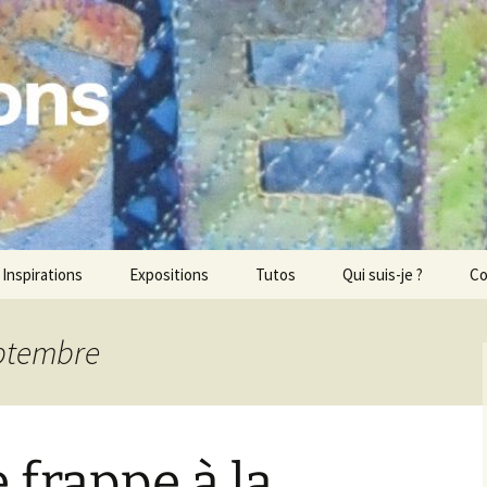
ons
Inspirations
Expositions
Tutos
Qui suis-je ?
Co
eptembre
frappe à la