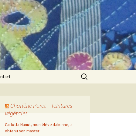
Rechercher :
ntact
Charlène Poret – Teintures
végétales
Carlotta Nanut, mon élève italienne, a
obtenu son master