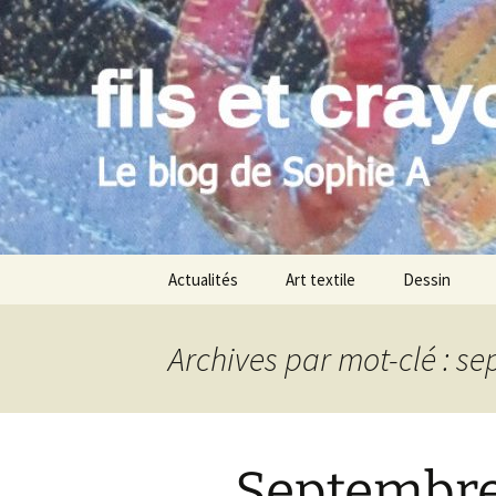
Le blog de Sophie A
Aller
au
contenu
filsetcray
Actualités
Art textile
Dessin
Archives par mot-clé : s
Septembre 