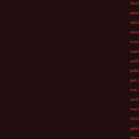
févr
janv
déc
nov
octo
sep
août
juill
juin
mai 
avril
mars
févr
janv
déc