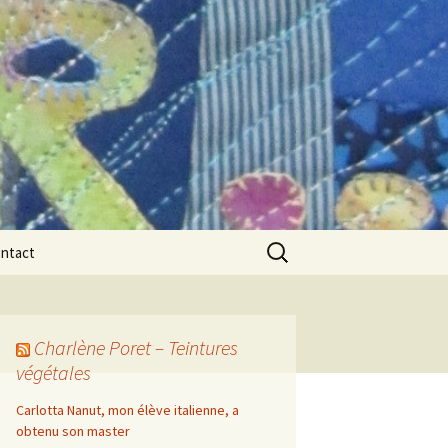
Rechercher :
ntact
Charlène Poret – Teintures
végétales
Carlotta Nanut, mon élève italienne, a
obtenu son master