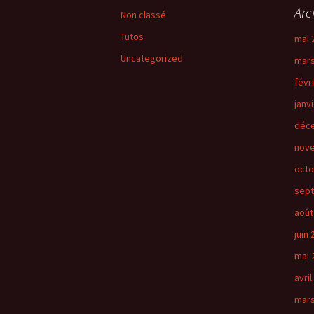
Arc
Non classé
Tutos
mai 
Uncategorized
mars
févr
janv
déc
nov
octo
sep
août
juin
mai 
avril
mars