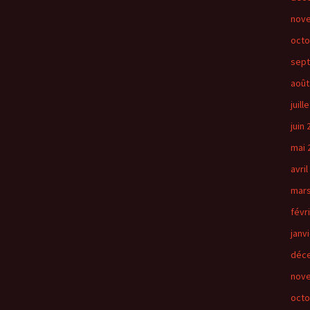
nov
octo
sep
août
juill
juin
mai 
avril
mars
févr
janv
déc
nov
octo