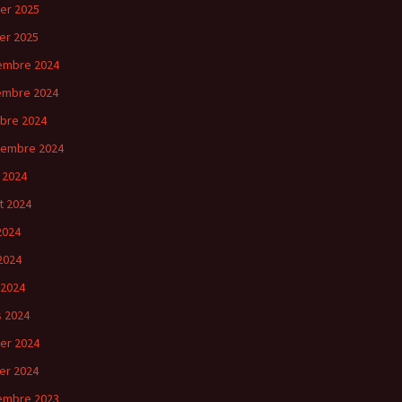
ier 2025
ier 2025
embre 2024
embre 2024
bre 2024
tembre 2024
 2024
et 2024
 2024
2024
 2024
 2024
ier 2024
ier 2024
embre 2023