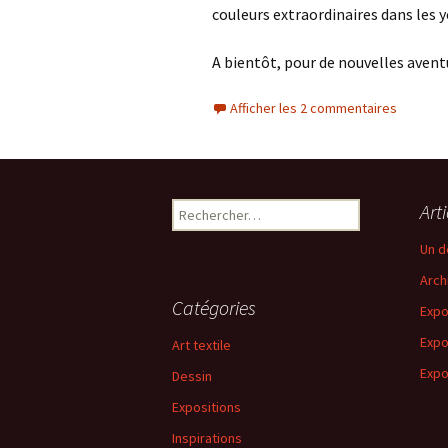
couleurs extraordinaires dans les y
A bientôt, pour de nouvelles aventu
Afficher les 2 commentaires
Rechercher :
Art
Un d
Arch
Catégories
Expo
Expo
Art textile
Expo
Dessin
Expositions
Inspirations