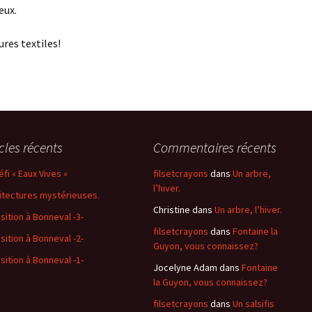
eux.
res textiles!
icles récents
Commentaires récents
éfi « Eaux Vives »
filsetcrayons
dans
Un arbre,
l’hiver.
itectures mystérieuses.
Christine
dans
Un arbre, l’hiver.
sition à Bonneval -3-
filsetcrayons
dans
Fontaine la
sition à Bonneval -2-
Guyon, vous connaissez?
sition à Bonneval -1-
Jocelyne Adam
dans
Fontaine
la Guyon, vous connaissez?
filsetcrayons
dans
Un salsifis