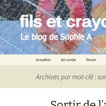
Le blog de Sophie A
Aller
au
contenu
filsetcray
Actualités
Art textile
Dessin
Archives par mot-clé : sort
Sortir de l