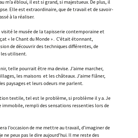
u m’a ébloui, il est si grand, si majestueux. De plus, il
se. Elle est extraordinaire, que de travail et de savoir-
ssé à la réaliser.
 visité le musée de la tapisserie contemporaine et
çat « le Chant du Monde » . C’était étonnant,
sion de découvrir des techniques différentes, de
es utilisent.
enir, telle pourrait être ma devise. J’aime marcher,
 villages, les maisons et les châteaux. J’aime flâner,
es paysages et leurs odeurs me parlent.
n textile, tel est le problème, si problème il y a. Je
immobile, rempli des sensations ressenties lors de
era l’occasion de me mettre au travail, d’imaginer de
e ne peux pas le dire aujourd’hui. Il me reste des