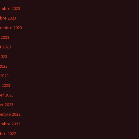
embre 2023
bre 2023
tembre 2023
 2023
et 2023
 2023
2023
 2023
 2023
ier 2023
ier 2023
embre 2022
embre 2022
bre 2022