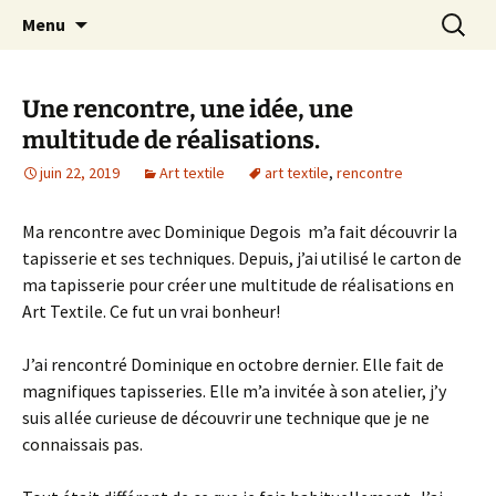
Le blog de Sophie A
Aller
Recherc
filsetcrayons
Menu
au
contenu
Une rencontre, une idée, une
multitude de réalisations.
juin 22, 2019
Art textile
art textile
,
rencontre
Ma rencontre avec Dominique Degois m’a fait découvrir la
tapisserie et ses techniques. Depuis, j’ai utilisé le carton de
ma tapisserie pour créer une multitude de réalisations en
Art Textile. Ce fut un vrai bonheur!
J’ai rencontré Dominique en octobre dernier. Elle fait de
magnifiques tapisseries. Elle m’a invitée à son atelier, j’y
suis allée curieuse de découvrir une technique que je ne
connaissais pas.