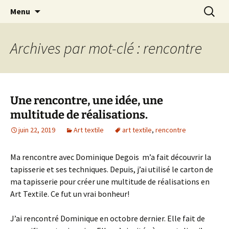
Le blog de Sophie A
Aller
Recherc
filsetcrayons
Menu
au
contenu
Archives par mot-clé : rencontre
Une rencontre, une idée, une
multitude de réalisations.
juin 22, 2019
Art textile
art textile
,
rencontre
Ma rencontre avec Dominique Degois m’a fait découvrir la
tapisserie et ses techniques. Depuis, j’ai utilisé le carton de
ma tapisserie pour créer une multitude de réalisations en
Art Textile. Ce fut un vrai bonheur!
J’ai rencontré Dominique en octobre dernier. Elle fait de