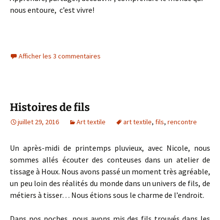
nous entoure, c’est vivre!
Afficher les 3 commentaires
Histoires de fils
juillet 29, 2016
Art textile
art textile
,
fils
,
rencontre
Un après-midi de printemps pluvieux, avec Nicole, nous
sommes allés écouter des conteuses dans un atelier de
tissage à Houx. Nous avons passé un moment très agréable,
un peu loin des réalités du monde dans un univers de fils, de
métiers à tisser… Nous étions sous le charme de l’endroit.
Dans nos poches, nous avons mis des fils trouvés dans les