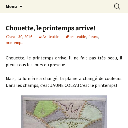
Le blog de Sophie A
Aller
Recherc
filsetcrayons
Menu
au
contenu
Chouette, le printemps arrive!
avril 30, 2016
Art textile
art textile
,
fleurs
,
printemps
Chouette, le printemps arrive. Il ne fait pas très beau, il
pleut tous les jours ou presque.
Mais, la lumière a changé. la plaine a changé de couleurs.
Dans les champs, c’est JAUNE COLZA! C’est le printemps!