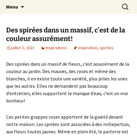
Le blog de Sophie A
Aller
Recherc
filsetcrayons
Menu
au
contenu
Des spirées dans un massif, c’est de la
couleur assurément!
juillet 3, 2021
Inspirations
inspiration
,
spirées
Des spirées dans un massif de fleurs, c’est assurément de la
couleur au jardin. Des mauves, des roses et même des
blanches, il en existe toute une variété, plus jolies les unes
que les autres. Elles ne demandent pas beaucoup
d’entretien, elles supportent le manque d’eau, c’est un vrai
bonheur!
Ces petites grappes roses apportent de la gaieté devant
notre maison. Les spirées sont associées à des millepertuis,
aux fleurs toutes jaunes. Même en plein été, le parterre est