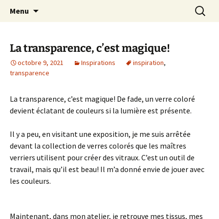
Le blog de Sophie A
Aller
Recherc
filsetcrayons
Menu
au
contenu
La transparence, c’est magique!
octobre 9, 2021
Inspirations
inspiration
,
transparence
La transparence, c’est magique! De fade, un verre coloré
devient éclatant de couleurs si la lumière est présente.
Il y a peu, en visitant une exposition, je me suis arrêtée
devant la collection de verres colorés que les maîtres
verriers utilisent pour créer des vitraux. C’est un outil de
travail, mais qu’il est beau! Il m’a donné envie de jouer avec
les couleurs.
Maintenant, dans mon atelier, je retrouve mes tissus, mes