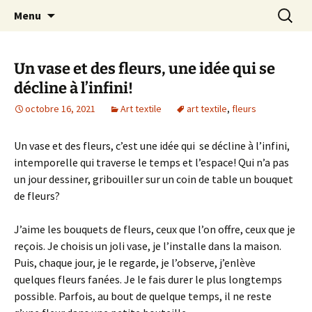
Le blog de Sophie A
Aller
Recherc
filsetcrayons
Menu
au
contenu
Un vase et des fleurs, une idée qui se
décline à l’infini!
octobre 16, 2021
Art textile
art textile
,
fleurs
Un vase et des fleurs, c’est une idée qui se décline à l’infini,
intemporelle qui traverse le temps et l’espace! Qui n’a pas
un jour dessiner, gribouiller sur un coin de table un bouquet
de fleurs?
J’aime les bouquets de fleurs, ceux que l’on offre, ceux que je
reçois. Je choisis un joli vase, je l’installe dans la maison.
Puis, chaque jour, je le regarde, je l’observe, j’enlève
quelques fleurs fanées. Je le fais durer le plus longtemps
possible. Parfois, au bout de quelque temps, il ne reste