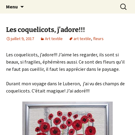
Le blog de Sophie A
Aller
Recherc
filsetcrayons
Menu
au
contenu
Les coquelicots, j’adore!!!
juillet 9, 2017
Art textile
art textile
,
fleurs
Les coquelicots, j’adore!!! J’aime les regarder, ils sont si
beaux, si fragiles, éphémères aussi. Ce sont des fleurs qu’il
ne faut pas cueillir, il faut les apprécier dans le paysage.
Durant mon voyage dans le Luberon, j’ai vu des champs de
coquelicots. C’était magique! J’ai adoré!!!