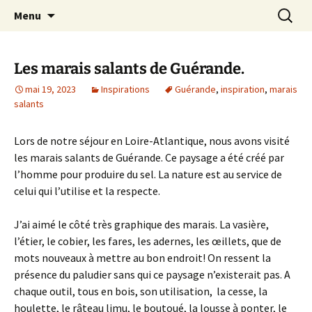
Le blog de Sophie A
Aller
Recherc
filsetcrayons
Menu
au
contenu
Les marais salants de Guérande.
mai 19, 2023
Inspirations
Guérande
,
inspiration
,
marais
salants
Lors de notre séjour en Loire-Atlantique, nous avons visité
les marais salants de Guérande. Ce paysage a été créé par
l’homme pour produire du sel. La nature est au service de
celui qui l’utilise et la respecte.
J’ai aimé le côté très graphique des marais. La vasière,
l’étier, le cobier, les fares, les adernes, les œillets, que de
mots nouveaux à mettre au bon endroit! On ressent la
présence du paludier sans qui ce paysage n’existerait pas. A
chaque outil, tous en bois, son utilisation, la cesse, la
houlette, le râteau limu, le boutoué, la lousse à ponter, le