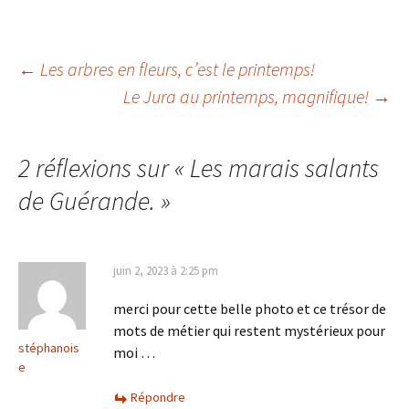
Navigation
←
Les arbres en fleurs, c’est le printemps!
Le Jura au printemps, magnifique!
→
des
2 réflexions sur «
Les marais salants
articles
de Guérande.
»
juin 2, 2023 à 2:25 pm
merci pour cette belle photo et ce trésor de
mots de métier qui restent mystérieux pour
stéphanois
moi …
e
Répondre