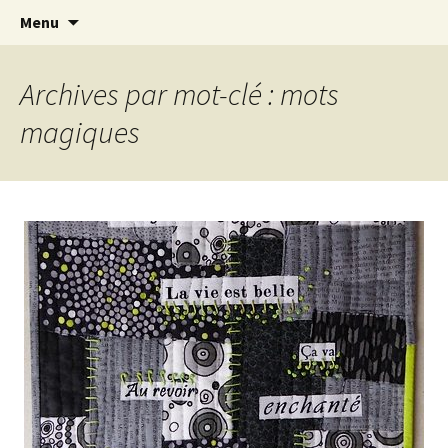
Le blog de Sophie A
Aller
Recherc
filsetcrayons
Menu
au
contenu
Archives par mot-clé : mots
magiques