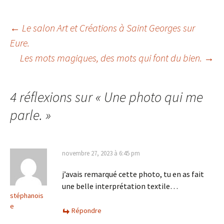
Navigation
←
Le salon Art et Créations à Saint Georges sur
Eure.
Les mots magiques, des mots qui font du bien.
→
des
articles
4 réflexions sur «
Une photo qui me
parle.
»
novembre 27, 2023 à 6:45 pm
j’avais remarqué cette photo, tu en as fait
une belle interprétation textile…
stéphanois
e
Répondre