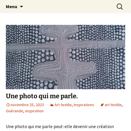
Le blog de Sophie A
Aller
Recherc
filsetcrayons
Menu
au
contenu
Une photo qui me parle.
novembre 25, 2023
Art textile
,
Inspirations
art textile
,
Guérande
,
inspiration
Une photo qui me parle peut-elle devenir une création